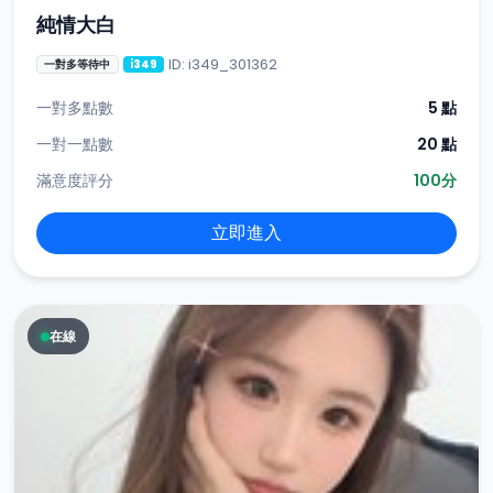
純情大白
ID: i349_301362
一對多等待中
i349
一對多點數
5 點
一對一點數
20 點
滿意度評分
100分
立即進入
在線