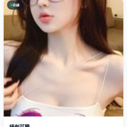
在線
緬甸可樂