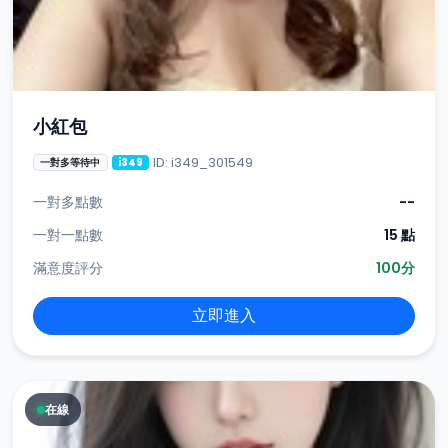
小紅包
ID: i349_301549
一對多等待中
i349
一對多點數
--
一對一點數
15 點
滿意度評分
100分
立即進入
在線