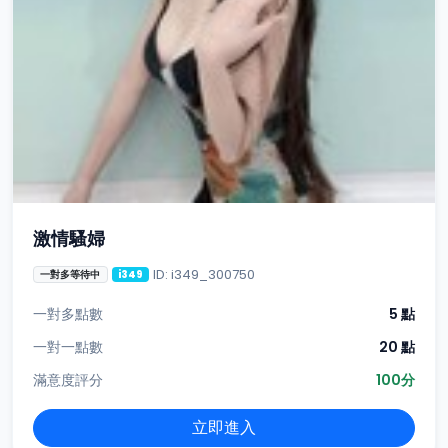
激情騷婦
ID: i349_300750
一對多等待中
i349
一對多點數
5 點
一對一點數
20 點
滿意度評分
100分
立即進入