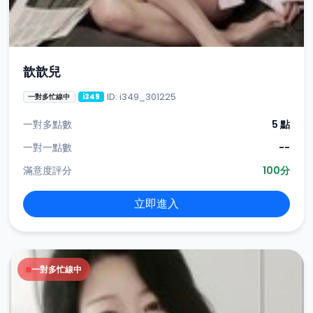
歆歆兒
ID: i349_301225
一對多忙線中
i349
一對多點數
5 點
一對一點數
--
滿意度評分
100分
立即進入
一對多忙線中