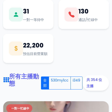
31
130
一對一等待中
通話/忙碌中
22,200
預估目前營業額
所有主播動
共 354 位
全
530my1cc
i349
態
部
主播
一對一忙線中