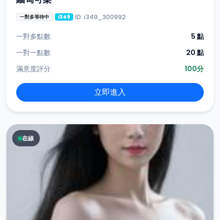
ID: i349_300992
一對多等待中
i349
一對多點數
5 點
一對一點數
20 點
滿意度評分
100分
立即進入
在線