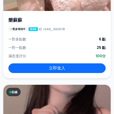
樂蘇蘇
ID: i349_300978
一對多等待中
i349
一對多點數
6 點
一對一點數
25 點
滿意度評分
100分
立即進入
在線