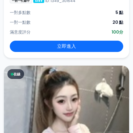
ID: i349_301644
一對一忙線中
i349
一對多點數
5 點
一對一點數
20 點
滿意度評分
100分
立即進入
在線