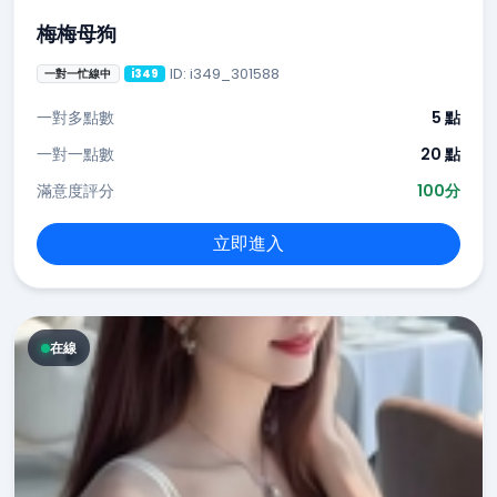
梅梅母狗
ID: i349_301588
一對一忙線中
i349
一對多點數
5 點
一對一點數
20 點
滿意度評分
100分
立即進入
在線