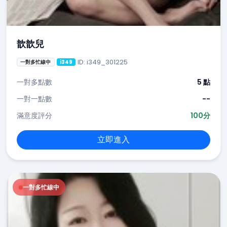
歆歆兒
ID: i349_301225
一對多忙線中
i349
一對多點數
5 點
一對一點數
--
滿意度評分
100分
立即進入
一對多忙線中