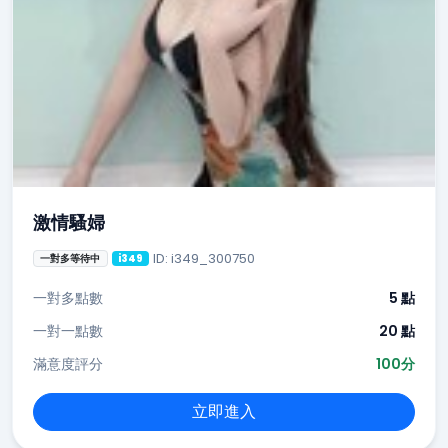
激情騷婦
ID: i349_300750
一對多等待中
i349
一對多點數
5 點
一對一點數
20 點
滿意度評分
100分
立即進入