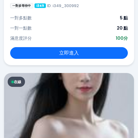
ID: i349_300992
一對多等待中
i349
一對多點數
5 點
一對一點數
20 點
滿意度評分
100分
立即進入
在線