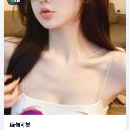
在線
緬甸可樂