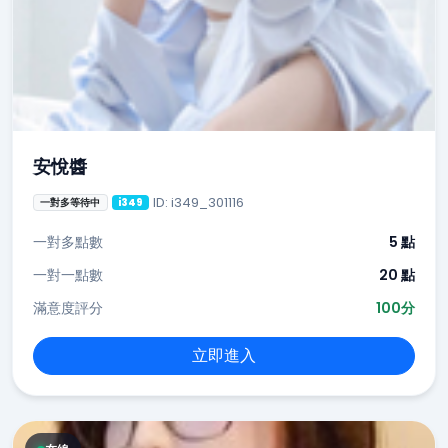
安悅醬
ID: i349_301116
一對多等待中
i349
一對多點數
5 點
一對一點數
20 點
滿意度評分
100分
立即進入