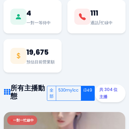
4
111
一對一等待中
通話/忙碌中
19,675
預估目前營業額
所有主播動
共 304 位
全
530my1cc
i349
態
部
主播
一對一忙線中