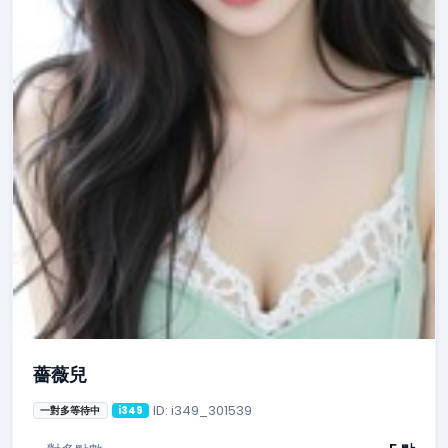
薔薇兒
ID: i349_301539
一對多等待中
i349