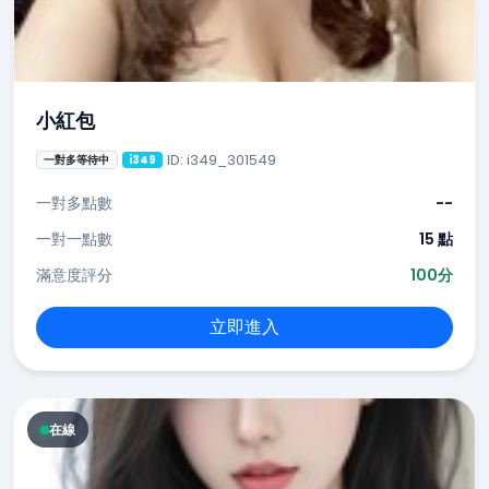
小紅包
ID: i349_301549
一對多等待中
i349
一對多點數
--
一對一點數
15 點
滿意度評分
100分
立即進入
在線