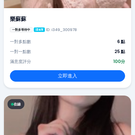
樂蘇蘇
ID: i349_300978
一對多等待中
i349
一對多點數
6 點
一對一點數
25 點
滿意度評分
100分
立即進入
在線